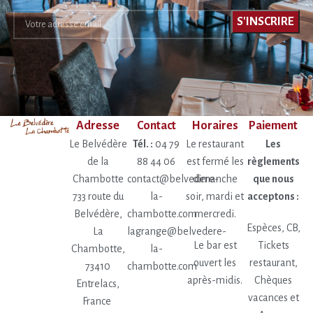
Adresse
Contact
Horaires
Paiement
Le Belvédère
Tél. :
04 79
Le restaurant
Les
de la
88 44 06
est fermé les
règlements
Chambotte
contact@belvedere-
dimanche
que nous
733 route du
la-
soir, mardi et
acceptons :
Belvédère,
chambotte.com
mercredi.
Espèces, CB,
La
lagrange@belvedere-
Le bar est
Tickets
Chambotte,
la-
ouvert les
restaurant,
73410
chambotte.com
après-midis.
Chèques
Entrelacs,
vacances et
France