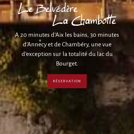
L
e
B
e
l
v
é
d
è
r
e
L
a
C
h
a
m
b
o
t
t
e
A 20 minutes d’Aix les bains, 30 minutes
d’Annecy et de Chambéry, une vue
d’exception sur la totalité du lac du
Bourget.
RÉSERVATION