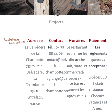
45
Projects
Adresse
Contact
Horaires
Paiement
Le Belvédère
Tél. :
04 79
Le restaurant
Les
de la
88 44 06
est fermé les
règlements
Chambotte
contact@belvedere-
dimanche
que nous
733 route du
la-
soir, mardi et
acceptons :
Belvédère,
chambotte.com
mercredi.
Espèces, CB,
La
lagrange@belvedere-
Le bar est
Tickets
Chambotte,
la-
ouvert les
restaurant,
73410
chambotte.com
après-midis.
Chèques
Entrelacs,
vacances et
France
Amex.